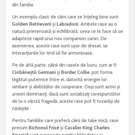
din familie.
Un exemplu clasic de câini care se înțeleg bine sunt
Golden Retrieverii
și
Labradorii
. Ambele rase au o
natură prietenoasă și echilibrată, ceea ce le face să se
adapteze rapid unui nou companion canin. De
asemenea, aceste rase sunt ușor de dresat, iar
interacțiunile lor tind să fie armonioase.
Pe de altă parte, câinii din rasele de lucru, cum ar fi
Ciobăneștii Germani
și
Border Collie
, pot forma
legături puternice între ei, datorită energiei lor
similare și abilităților de cooperare. Deși sunt activi și
uneori dominanți, dacă sunt socializați corespunzător
de la o vârstă fragedă, aceste rase pot fi tovarăși de
nădejde.
Pentru familiile care preferă câini de talie mică, rase
precum
Bichonul Frisé
și
Cavalier King Charles
Spaniel
sunt cunoscute pentru blândețea și