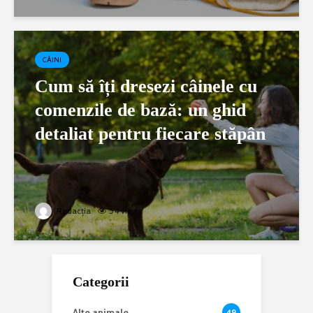
CÂINI
Cum să îți dresezi câinele cu
comenzile de bază: un ghid
detaliat pentru fiecare stăpân
Redacția
54 views
Categorii
Alte animale
49