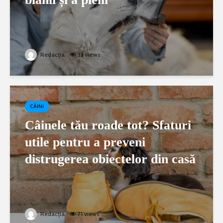
Redacția
33 views
CÂINI
Câinele tău roade tot? Sfaturi
utile pentru a preveni
distrugerea obiectelor din casă
Redacția
71 views