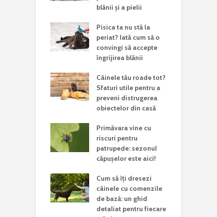
blănii și a pielii
Pisica ta nu stă la
periat? Iată cum să o
convingi să accepte
îngrijirea blănii
Câinele tău roade tot?
Sfaturi utile pentru a
preveni distrugerea
obiectelor din casă
Primăvara vine cu
riscuri pentru
patrupede: sezonul
căpușelor este aici!
Cum să îți dresezi
câinele cu comenzile
de bază: un ghid
detaliat pentru fiecare