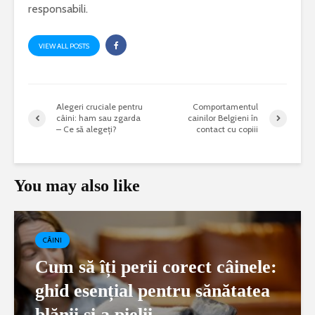
responsabili.
VIEW ALL POSTS
Alegeri cruciale pentru
Comportamentul
câini: ham sau zgarda
cainilor Belgieni în
– Ce să alegeți?
contact cu copiii
You may also like
CÂINI
Cum să îți perii corect câinele:
ghid esențial pentru sănătatea
blănii și a pielii