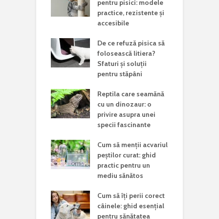
pentru pisici: modele
practice, rezistente și
accesibile
De ce refuză pisica să
folosească litiera?
Sfaturi și soluții
pentru stăpâni
Reptila care seamănă
cu un dinozaur: o
privire asupra unei
specii fascinante
Cum să menții acvariul
peștilor curat: ghid
practic pentru un
mediu sănătos
Cum să îți perii corect
câinele: ghid esențial
pentru sănătatea