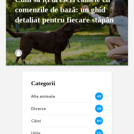
comenzile de bază: un ghid
detaliat pentru fiecare stăpân
Redacția
54 views
Categorii
Alte animale
49
Diverse
28
Câini
80
Utile
20