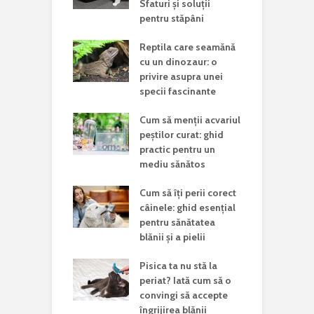
Sfaturi și soluții
pentru stăpâni
Reptila care seamănă
cu un dinozaur: o
privire asupra unei
specii fascinante
Cum să menții acvariul
peștilor curat: ghid
practic pentru un
mediu sănătos
Cum să îți perii corect
câinele: ghid esențial
pentru sănătatea
blănii și a pielii
Pisica ta nu stă la
periat? Iată cum să o
convingi să accepte
îngrijirea blănii