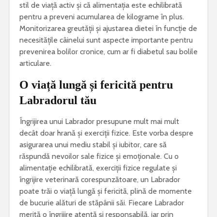
stil de viață activ și că alimentația este echilibrată
pentru a preveni acumularea de kilograme în plus.
Monitorizarea greutății și ajustarea dietei în funcție de
necesitățile câinelui sunt aspecte importante pentru
prevenirea bolilor cronice, cum ar fi diabetul sau bolile
articulare.
O viață lungă și fericită pentru
Labradorul tău
Îngrijirea unui Labrador presupune mult mai mult
decât doar hrană și exerciții fizice. Este vorba despre
asigurarea unui mediu stabil și iubitor, care să
răspundă nevoilor sale fizice și emoționale. Cu o
alimentație echilibrată, exerciții fizice regulate și
îngrijire veterinară corespunzătoare, un Labrador
poate trăi o viață lungă și fericită, plină de momente
de bucurie alături de stăpânii săi. Fiecare Labrador
merită o îngrijire atentă și responsabilă, iar prin