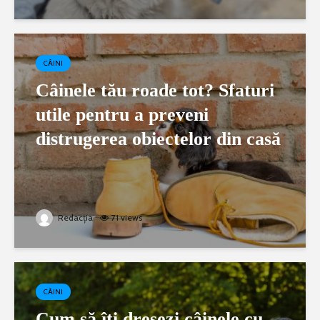
CÂINI
Câinele tău roade tot? Sfaturi
utile pentru a preveni
distrugerea obiectelor din casă
Redacția
71 views
CÂINI
Cum să îți dresezi câinele cu