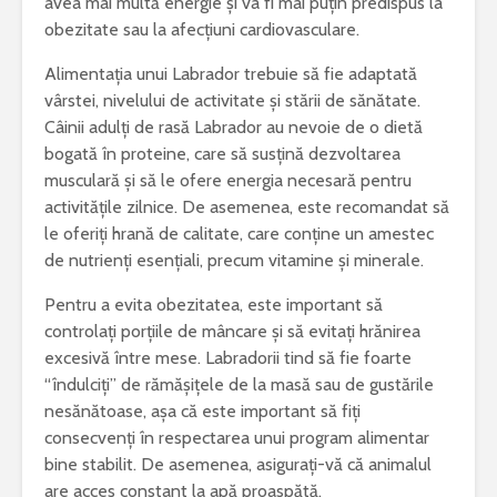
avea mai multă energie și va fi mai puțin predispus la
obezitate sau la afecțiuni cardiovasculare.
Alimentația unui Labrador trebuie să fie adaptată
vârstei, nivelului de activitate și stării de sănătate.
Câinii adulți de rasă Labrador au nevoie de o dietă
bogată în proteine, care să susțină dezvoltarea
musculară și să le ofere energia necesară pentru
activitățile zilnice. De asemenea, este recomandat să
le oferiți hrană de calitate, care conține un amestec
de nutrienți esențiali, precum vitamine și minerale.
Pentru a evita obezitatea, este important să
controlați porțiile de mâncare și să evitați hrănirea
excesivă între mese. Labradorii tind să fie foarte
“îndulciți” de rămășițele de la masă sau de gustările
nesănătoase, așa că este important să fiți
consecvenți în respectarea unui program alimentar
bine stabilit. De asemenea, asigurați-vă că animalul
are acces constant la apă proaspătă.