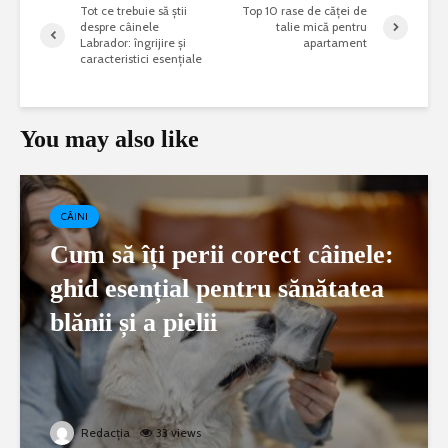
Tot ce trebuie să știi
Top 10 rase de căței de
despre câinele
talie mică pentru
Labrador: îngrijire și
apartament
caracteristici esențiale
You may also like
CÂINI
Cum să îți perii corect câinele:
ghid esențial pentru sănătatea
blănii și a pielii
Redacția
33 views