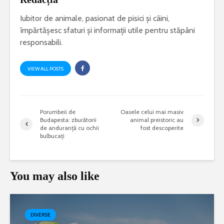
Iubitor de animale, pasionat de pisici și câini,
împărtășesc sfaturi și informații utile pentru stăpâni
responsabili.
VIEW ALL POSTS
Porumbeii de
Oasele celui mai masiv
Budapesta: zburătorii
animal preistoric au
de anduranță cu ochii
fost descoperite
bulbucați
You may also like
DIVERSE