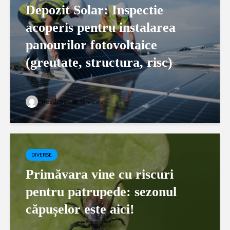
Depozit Solar: Inspectie
acoperis pentru instalarea
panourilor fotovoltaice
(greutate, structura, risc)
Redacția
15 views
DIVERSE
Primăvara vine cu riscuri
pentru patrupede: sezonul
căpușelor este aici!