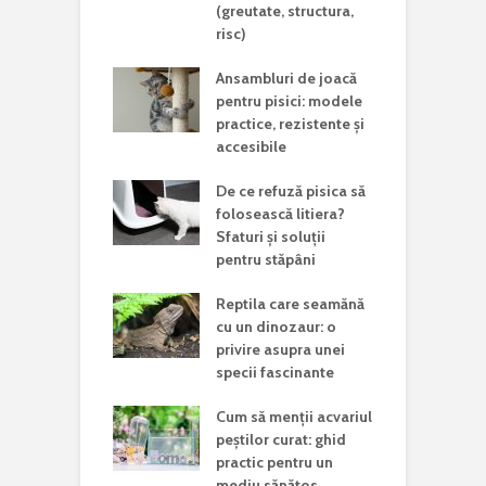
(greutate, structura,
risc)
Ansambluri de joacă
pentru pisici: modele
practice, rezistente și
accesibile
De ce refuză pisica să
folosească litiera?
Sfaturi și soluții
pentru stăpâni
Reptila care seamănă
cu un dinozaur: o
privire asupra unei
specii fascinante
Cum să menții acvariul
peștilor curat: ghid
practic pentru un
mediu sănătos