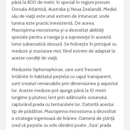
până la 800 de metri, în special în regiuni precum
Dorsala Atlantică, Australia și Noua Zeelandă. Mediul
său de viață este unul extrem de întunecat, unde
lumina este practic inexistentă. De aceea,
Macropinna microstoma și-a dezvoltat abilități
speciale pentru a naviga și a supraviețui în această
lume subacvatică obscură. Se hrănește în principal cu
meduze și crustacee mici, fiind extrem de adaptat la
aceste condiții de viață.
Meduzele Siphonophorae, care sunt frecvent
întâlnite în habitatul peștelui cu capul transparent,
sunt creaturi remarcabile prin dimensiunea și aspectul
lor. Aceste meduze pot ajunge până la 10 metri
lungime și plutesc lent prin adâncurile oceanului,
capturând prada cu tentaculele lor. Datorită acestui
tip de prădători, Macropinna microstoma a dezvoltat
o strategie ingenioasă de hrănire. Oamenii de știință
cred că peștele cu ochi cilindrici poate „fura” prada