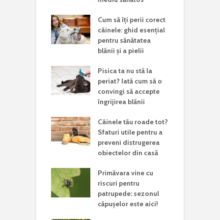
Cum să îți perii corect
câinele: ghid esențial
pentru sănătatea
blănii și a pielii
Pisica ta nu stă la
periat? Iată cum să o
convingi să accepte
îngrijirea blănii
Câinele tău roade tot?
Sfaturi utile pentru a
preveni distrugerea
obiectelor din casă
Primăvara vine cu
riscuri pentru
patrupede: sezonul
căpușelor este aici!