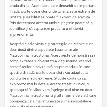
prada din jur. Acest lucru este deosebit de important
în adâncurile oceanului, unde lumina este extrem de
limitată și vizibilitatea poate fi extrem de scăzută.
Prin detectarea acestor umbre, peștele poate să-și
identifice și să captureze prada cu o eficiență
impresionantă.
Adaptările sale vizuale și strategiile de hrănire sunt
doar două dintre aspectele fascinante ale
Macropinna microstoma. Acest pește demonstrează
complexitatea și diversitatea vieții marine, oferind
cercetătorilor o privire rară asupra modului în care
speciile din adâncurile oceanului s-au adaptat la
condiții de mediu extreme. Studiile continuă să
exploreze mai în detaliu aceste trăsături unice, cu
speranța că în viitor vom înțelege mai bine nu doar
Macropinna microstoma, ci și alte forme de viață care
populează cele mai întunecate și mai inospitaliere
colțuri ale planetei noastre.