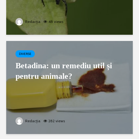
Redacția
48 views
DIVERSE
Betadina: un remediu util și
pentru animale?
Redacția
282 views