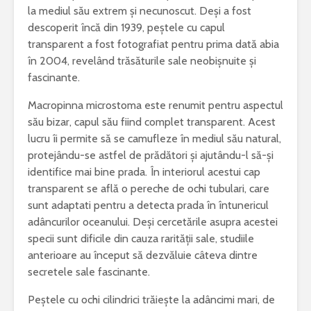
la mediul său extrem și necunoscut. Deși a fost
descoperit încă din 1939, peștele cu capul
transparent a fost fotografiat pentru prima dată abia
în 2004, revelând trăsăturile sale neobișnuite și
fascinante.
Macropinna microstoma este renumit pentru aspectul
său bizar, capul său fiind complet transparent. Acest
lucru îi permite să se camufleze în mediul său natural,
protejându-se astfel de prădători și ajutându-l să-și
identifice mai bine prada. În interiorul acestui cap
transparent se află o pereche de ochi tubulari, care
sunt adaptati pentru a detecta prada în întunericul
adâncurilor oceanului. Deși cercetările asupra acestei
specii sunt dificile din cauza rarității sale, studiile
anterioare au început să dezvăluie câteva dintre
secretele sale fascinante.
Peștele cu ochi cilindrici trăiește la adâncimi mari, de