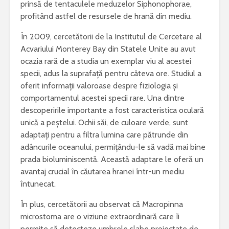
prinsă de tentaculele meduzelor Siphonophorae,
profitând astfel de resursele de hrană din mediu.
În 2009, cercetătorii de la Institutul de Cercetare al
Acvariului Monterey Bay din Statele Unite au avut
ocazia rară de a studia un exemplar viu al acestei
specii, adus la suprafață pentru câteva ore. Studiul a
oferit informații valoroase despre fiziologia și
comportamentul acestei specii rare. Una dintre
descoperirile importante a fost caracteristica oculară
unică a peștelui. Ochii săi, de culoare verde, sunt
adaptați pentru a filtra lumina care pătrunde din
adâncurile oceanului, permițându-le să vadă mai bine
prada bioluminiscentă. Această adaptare le oferă un
avantaj crucial în căutarea hranei într-un mediu
întunecat.
În plus, cercetătorii au observat că Macropinna
microstoma are o viziune extraordinară care îi
permite să detecteze umbrele slabe proiectate de