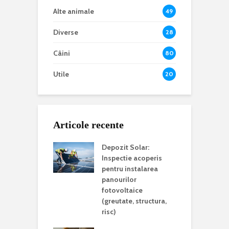
Alte animale
49
Diverse
28
Câini
80
Utile
20
Articole recente
Depozit Solar:
Inspectie acoperis
pentru instalarea
panourilor
fotovoltaice
(greutate, structura,
risc)