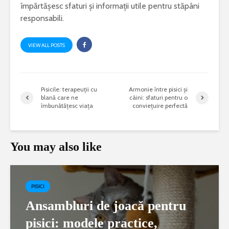
împărtășesc sfaturi și informații utile pentru stăpâni
responsabili.
VIEW ALL POSTS
Pisicile: terapeuții cu
Armonie între pisici și
blană care ne
câini: sfaturi pentru o
îmbunătățesc viața
conviețuire perfectă
You may also like
PISICI
Ansambluri de joacă pentru
pisici: modele practice,