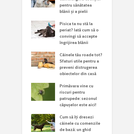
pentru sănătatea
blănii și a pielii
Pisica ta nu stă la
periat? Iată cum să o
convingi să accepte
îngrijirea blănii
Câinele tău roade tot?
Sfaturi utile pentru a
preveni distrugerea
obiectelor din casă
Primăvara vine cu
riscuri pentru
patrupede: sezonul
căpușelor este aici!
Cum să îți dresezi
câinele cu comenzile
de bază: un ghid