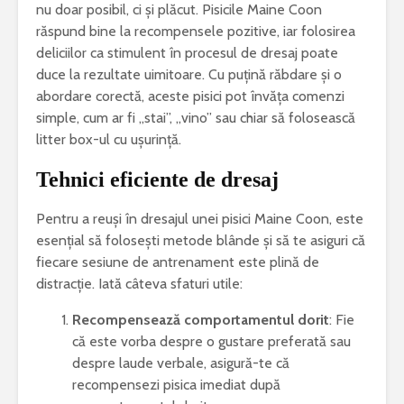
nu doar posibil, ci și plăcut. Pisicile Maine Coon
răspund bine la recompensele pozitive, iar folosirea
deliciilor ca stimulent în procesul de dresaj poate
duce la rezultate uimitoare. Cu puțină răbdare și o
abordare corectă, aceste pisici pot învăța comenzi
simple, cum ar fi „stai”, „vino” sau chiar să folosească
litter box-ul cu ușurință.
Tehnici eficiente de dresaj
Pentru a reuși în dresajul unei pisici Maine Coon, este
esențial să folosești metode blânde și să te asiguri că
fiecare sesiune de antrenament este plină de
distracție. Iată câteva sfaturi utile:
Recompensează comportamentul dorit
: Fie
că este vorba despre o gustare preferată sau
despre laude verbale, asigură-te că
recompensezi pisica imediat după