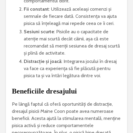
comportamentul dorit.
Fii constant
: Utilizează aceleași comenzi și
semnale de fiecare dată. Consistența va ajuta
pisica să înțeleagă mai repede ceea ce îi ceri.
Sesiuni scurte
: Pisicile au o capacitate de
atenție mai scurtă decât câinii, așa că este
recomandat să menții sesiunea de dresaj scurtă
și plină de activitate.
Distracție și joacă
: Integrarea jocului în dresaj
va face ca experiența să fie plăcută pentru
pisica ta și va întări legătura dintre voi.
Beneficiile dresajului
Pe lângă faptul că oferă oportunități de distracție,
dresajul pisicii Maine Coon poate avea numeroase
beneficii. Acesta ajută la stimularea mentală, menține
pisica activă și reduce comportamentele
necorespunzătoare. În plus, o pisică bine dresată