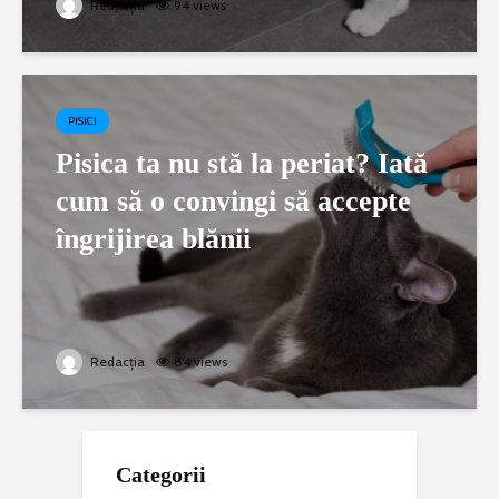
Redacția
94 views
PISICI
Pisica ta nu stă la periat? Iată
cum să o convingi să accepte
îngrijirea blănii
Redacția
84 views
Categorii