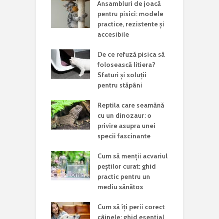
Ansambluri de joacă
pentru pisici: modele
practice, rezistente și
accesibile
De ce refuză pisica să
folosească litiera?
Sfaturi și soluții
pentru stăpâni
Reptila care seamănă
cu un dinozaur: o
privire asupra unei
specii fascinante
Cum să menții acvariul
peștilor curat: ghid
practic pentru un
mediu sănătos
Cum să îți perii corect
câinele: ghid esențial