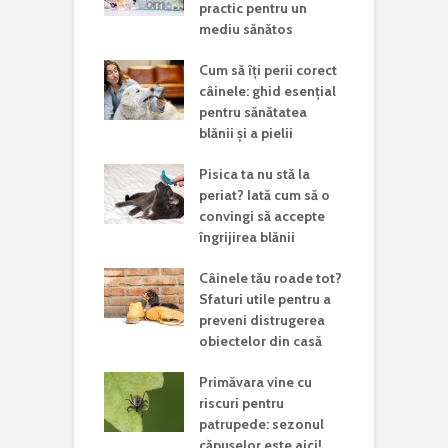
practic pentru un
mediu sănătos
Cum să îți perii corect
câinele: ghid esențial
pentru sănătatea
blănii și a pielii
Pisica ta nu stă la
periat? Iată cum să o
convingi să accepte
îngrijirea blănii
Câinele tău roade tot?
Sfaturi utile pentru a
preveni distrugerea
obiectelor din casă
Primăvara vine cu
riscuri pentru
patrupede: sezonul
căpușelor este aici!