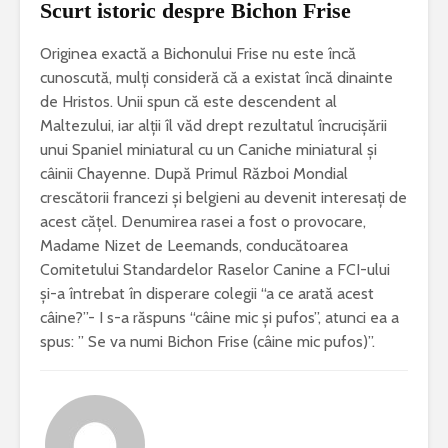
Scurt istoric despre Bichon Frise
Originea exactă a Bichonului Frise nu este încă
cunoscută, mulți consideră că a existat încă dinainte
de Hristos. Unii spun că este descendent al
Maltezului, iar alții îl văd drept rezultatul încrucișării
unui Spaniel miniatural cu un Caniche miniatural și
câinii Chayenne. După Primul Război Mondial
crescătorii francezi și belgieni au devenit interesați de
acest cățel. Denumirea rasei a fost o provocare,
Madame Nizet de Leemands, conducătoarea
Comitetului Standardelor Raselor Canine a FCI-ului
și-a întrebat în disperare colegii “a ce arată acest
câine?”- I s-a răspuns “câine mic și pufos”, atunci ea a
spus: ” Se va numi Bichon Frise (câine mic pufos)”.