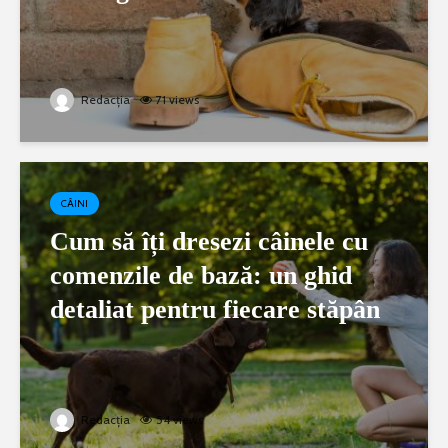
Redacția
71 views
CÂINI
Cum să îți dresezi câinele cu
comenzile de bază: un ghid
detaliat pentru fiecare stăpân
Redacția
54 views