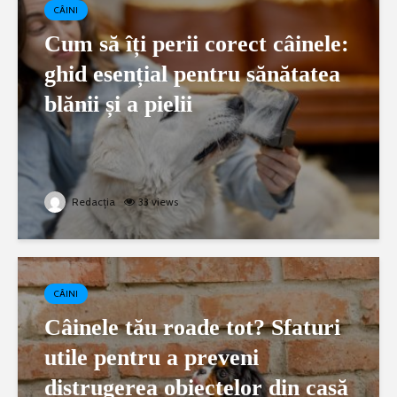
CÂINI
Cum să îți perii corect câinele:
ghid esențial pentru sănătatea
blănii și a pielii
Redacția
33 views
CÂINI
Câinele tău roade tot? Sfaturi
utile pentru a preveni
distrugerea obiectelor din casă