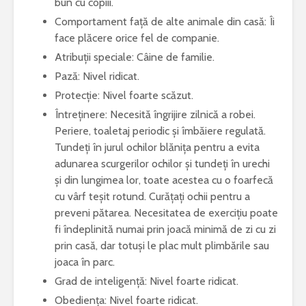
bun cu copiii.
Comportament față de alte animale din casă: Îi
face plăcere orice fel de companie.
Atribuții speciale: Câine de familie.
Pază: Nivel ridicat.
Protecție: Nivel foarte scăzut.
Întreținere: Necesită îngrijire zilnică a robei.
Periere, toaletaj periodic și îmbăiere regulată.
Tundeți în jurul ochilor blănița pentru a evita
adunarea scurgerilor ochilor și tundeți în urechi
și din lungimea lor, toate acestea cu o foarfecă
cu vârf teșit rotund. Curățați ochii pentru a
preveni pătarea. Necesitatea de exercițiu poate
fi îndeplinită numai prin joacă minimă de zi cu zi
prin casă, dar totuși le plac mult plimbările sau
joaca în parc.
Grad de inteligență: Nivel foarte ridicat.
Obediența: Nivel foarte ridicat.