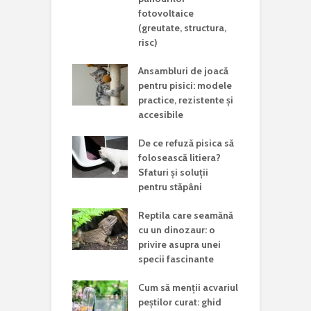
fotovoltaice
(greutate, structura,
risc)
Ansambluri de joacă
pentru pisici: modele
practice, rezistente și
accesibile
De ce refuză pisica să
folosească litiera?
Sfaturi și soluții
pentru stăpâni
Reptila care seamănă
cu un dinozaur: o
privire asupra unei
specii fascinante
Cum să menții acvariul
peștilor curat: ghid