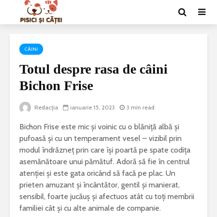
CÂINI
Totul despre rasa de câini
Bichon Frise
Redacția
ianuarie 15, 2023
3 min read
Bichon Frise este mic și voinic cu o blăniță albă și
pufoasă și cu un temperament vesel – vizibil prin
modul îndrăzneț prin care își poartă pe spate codița
asemănătoare unui pămătuf. Adoră să fie în centrul
atenției și este gata oricând să facă pe plac. Un
prieten amuzant și încântător, gentil și manierat,
sensibil, foarte jucăuș și afectuos atât cu toți membrii
familiei cât și cu alte animale de companie.