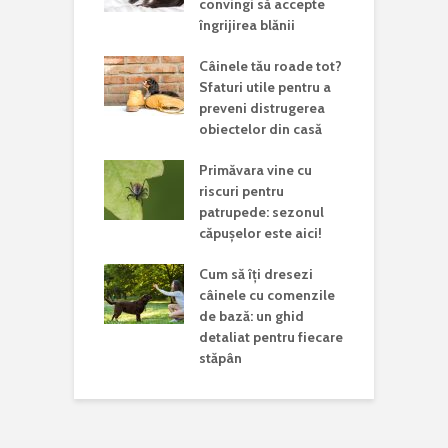
convingi să accepte
îngrijirea blănii
Câinele tău roade tot?
Sfaturi utile pentru a
preveni distrugerea
obiectelor din casă
Primăvara vine cu
riscuri pentru
patrupede: sezonul
căpușelor este aici!
Cum să îți dresezi
câinele cu comenzile
de bază: un ghid
detaliat pentru fiecare
stăpân