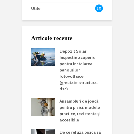
Utile
20
Articole recente
Depozit Solar:
Inspectie acoperis
pentru instalarea
panourilor
fotovoltaice
(greutate, structura,
risc)
Ansambluri de joacă
pentru pisici: modele
practice, rezistente și
accesibile
De ce refuză pisica să