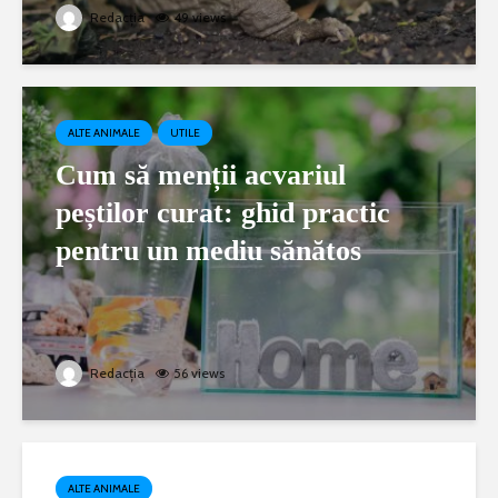
Redacția
49 views
ALTE ANIMALE
UTILE
Cum să menții acvariul
peștilor curat: ghid practic
pentru un mediu sănătos
Redacția
56 views
ALTE ANIMALE