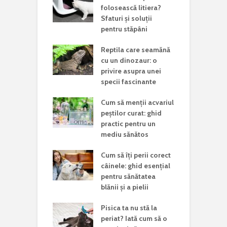
folosească litiera?
Sfaturi și soluții
pentru stăpâni
Reptila care seamănă
cu un dinozaur: o
privire asupra unei
specii fascinante
Cum să menții acvariul
peștilor curat: ghid
practic pentru un
mediu sănătos
Cum să îți perii corect
câinele: ghid esențial
pentru sănătatea
blănii și a pielii
Pisica ta nu stă la
periat? Iată cum să o