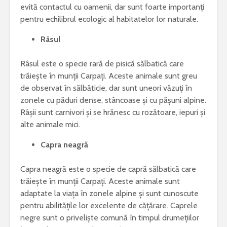
evită contactul cu oamenii, dar sunt foarte importanți
pentru echilibrul ecologic al habitatelor lor naturale.
Râsul
Râsul este o specie rară de pisică sălbatică care
trăiește în munții Carpați. Aceste animale sunt greu
de observat în sălbăticie, dar sunt uneori văzuți în
zonele cu păduri dense, stâncoase și cu pășuni alpine.
Râșii sunt carnivori și se hrănesc cu rozătoare, iepuri și
alte animale mici.
Capra neagră
Capra neagră este o specie de capră sălbatică care
trăiește în munții Carpați. Aceste animale sunt
adaptate la viața în zonele alpine și sunt cunoscute
pentru abilitățile lor excelente de cățărare. Caprele
negre sunt o priveliște comună în timpul drumețiilor